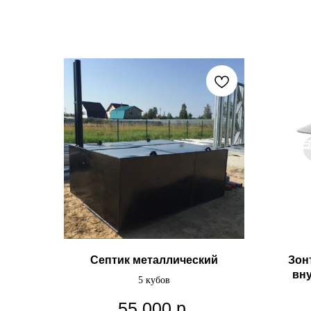
Септик металлический
Зон
вн
5 кубов
55 000
р.