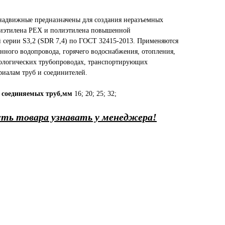
надвижные предназначены для создания неразъемных
лиэтилена PEX и полиэтилена повышенной
 серии S3,2 (SDR 7,4) по ГОСТ 32415-2013. Применяются
енного водопровода, горячего водоснабжения, отопления,
хнологических трубопроводах, транспортирующих
риалам труб и соединителей.
 соединяемых труб,мм
16; 20; 25; 32;
ть товара узнавать у менеджера!