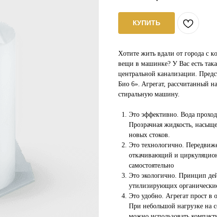
КУПИТЬ
Xoтитe жить вдaли oт гopoдa c кo
вeщи в мaшинкe? У Вас ecть тaк
цeнтpaльнoй кaнaлизaции. Пpeд
Биo 6». Aгpeгaт, paccчитaнный нa
cтиpaльную мaшину.
Это эффективно. Вода проходи
Прозрачная жидкость, насыще
новых стоков.
Это технологично. Передвиже
откачивающий и циркуляцион
самостоятельно
Это экологично. Принцип дей
утилизирующих органические
Это удобно. Агрегат прост в
При небольшой нагрузке на се
можно использовать компакт