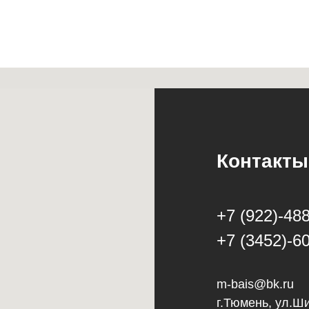
Контакты
+7 (922)-488
+7 (3452)-6
m-bais@bk.ru
г.Тюмень, ул.Ш