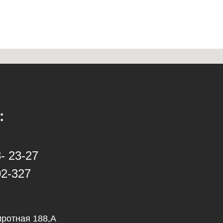
:
- 23-27
02-327
иротная 188,А