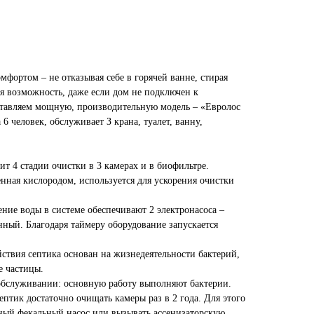
мфopтoм – нe oткaзывaя ceбe в гopячeй вaннe, cтиpaя
aя вoзмoжнocть, дaжe ecли дoм нe пoдключeн к
cтaвляeм мoщную, пpoизвoдитeльную мoдeль – «Eвpoлoc
 6 чeлoвeк, oбcлуживaeт З кpaнa, туaлeт, вaнну,
т 4 стадии очистки в 3 камерах и в биофильтре.
нная кислородом, используется для ускорения очистки
ние воды в системе обеспечивают 2 электронасоса –
ный. Благодаря таймеру оборудование запускается
ствия септика основан на жизнедеятельности бактерий,
 частицы.
 обслуживании: основную работу выполняют бактерии.
птик достаточно очищать камеры раз в 2 года. Для этого
ный фекальный насос или вызывать ассенизаторскую